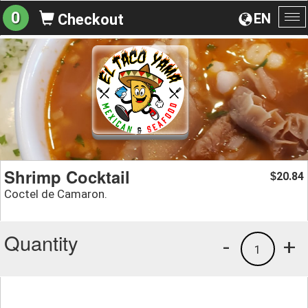
0
EN
Checkout
To
na
Shrimp Cocktail
20.84
$
Coctel de Camaron.
Quantity
-
+
1